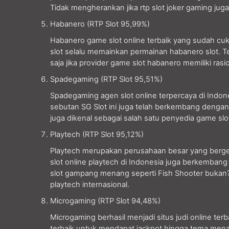
Tidak mengherankan jika rtp slot joker gaming juga
Habanero (RTP Slot 95,99%)
Habanero game slot online terbaik yang sudah cu
slot selalu memainkan permainan habanero slot. T
saja jika provider game slot habanero memiliki rasio p
Spadegaming (RTP Slot 95,51%)
Spadegaming agen slot online terpercaya di Indon
sebutan SG Slot ini juga telah berkembang dengan sa
juga dikenal sebagai salah satu penyedia game slo
Playtech (RTP Slot 95,12%)
Playtech merupakan perusahaan besar yang bergera
slot online playtech di Indonesia juga berkemban
slot gampang menang seperti Fish Shooter bukan? 
playtech internasional.
Microgaming (RTP Slot 94,48%)
Microgaming berhasil menjadi situs judi online te
terbaik untuk mendapat jackpot hingga tema menarik