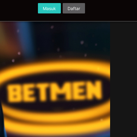
Masuk
Daftar