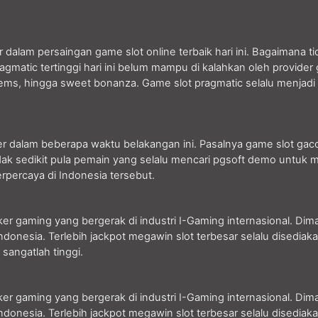
r dalam persaingan game slot online terbaik hari ini. Bagaimana 
 pragmatic tertinggi hari ini belum mampu di kalahkan oleh provi
ems, hingga sweet bonanza. Game slot pragmatic selalu menjadi sala
r dalam beberapa waktu belakangan ini. Pasalnya game slot gacor
ni. Tidak sedikit pula pemain yang selalu mencari pgsoft demo unt
terpercaya di Indonesia tersebut.
r gaming yang bergerak di industri I-Gaming internasional. Dima
di Indonesia. Terlebih jackpot megawin slot terbesar selalu dised
 sangatlah tinggi.
r gaming yang bergerak di industri I-Gaming internasional. Dima
di Indonesia. Terlebih jackpot megawin slot terbesar selalu dised