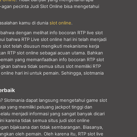
n-agan pecinta Judi Slot Online bisa mengetahui
masalahan kamu di dunia
slot online
.
h bahwa dengan melihat info bocoran RTP live slot
i bahwa RTP Live slot online hari ini telah menjadi
ive slot telah disusun mengikuti mekanisme kerja
kan RTP slot online sebagai acuan utama. Bahkan
ak pemain yang memanfaatkan info bocoran RTP slot
ngkan bahwa tidak semua situs slot memiliki RTP
nline hari ini untuk pemain. Sehingga, slotmania
erbaik
nya? Slotmania dapat langsung mengetahui game slot
aja yang memiliki peluang jackpot tinggi dan
lalu menjadi informasi yang sangat banyak dicari
ni karena tidak semua situs judi slot online
engan bijaksana dan tidak sembarangan. Biasanya,
ngkan oleh pemain. Oleh karena itu, RTP slot live