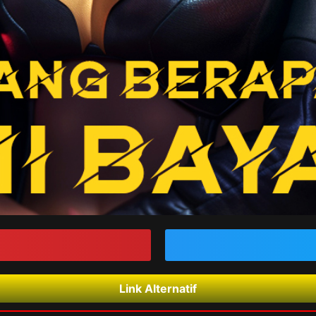
Link Alternatif