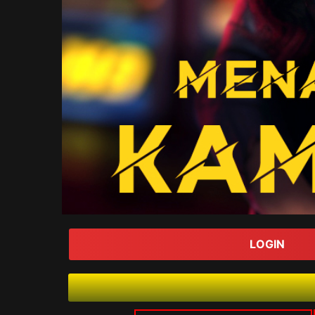
LOGIN