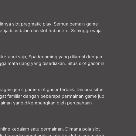
dirnya slot pragmatic play, Semua pemain game
jadi andalan dari slot habanero. Sehingga wajar
diketahui saja, Spadegaming yang dikenal dengan
gga mata uang yang disediakan. Situs slot gacor ini
agam jenis game slot gacor terbaik. Dimana situs
ngat familiar dengan beberapa permainan game judi
ermainan yang dikembangkan oleh perusahaan
online kedalam satu permainan. Dimana pola slot
u bersedia membagikan info rtp slot gacor hari ini